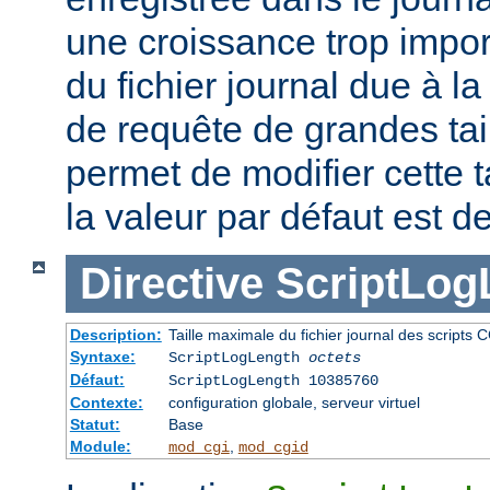
une croissance trop impor
du fichier journal due à l
de requête de grandes tail
permet de modifier cette t
la valeur par défaut est d
Directive
ScriptLog
Description:
Taille maximale du fichier journal des scripts 
Syntaxe:
ScriptLogLength
octets
Défaut:
ScriptLogLength 10385760
Contexte:
configuration globale, serveur virtuel
Statut:
Base
Module:
,
mod_cgi
mod_cgid