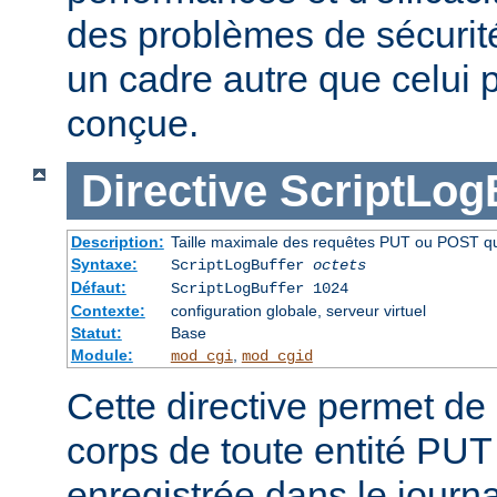
des problèmes de sécurité 
un cadre autre que celui p
conçue.
Directive
ScriptLog
Description:
Taille maximale des requêtes PUT ou POST qui 
Syntaxe:
ScriptLogBuffer
octets
Défaut:
ScriptLogBuffer 1024
Contexte:
configuration globale, serveur virtuel
Statut:
Base
Module:
,
mod_cgi
mod_cgid
Cette directive permet de l
corps de toute entité PU
enregistrée dans le journa