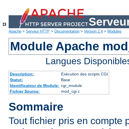
Serveu
Apache
>
Serveur HTTP
>
Documentation
>
Version 2.4
>
Modules
Module Apache mod
Langues Disponible
Description:
Exécution des scripts CGI
Statut:
Base
Identificateur de Module:
cgi_module
Fichier Source:
mod_cgi.c
Sommaire
Tout fichier pris en compte 