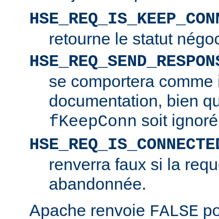
HSE_REQ_IS_KEEP_CON
retourne le statut négo
HSE_REQ_SEND_RESPON
se comportera comme i
documentation, bien q
soit ignoré
fKeepConn
HSE_REQ_IS_CONNECTE
renverra faux si la requ
abandonnée.
Apache renvoie
po
FALSE