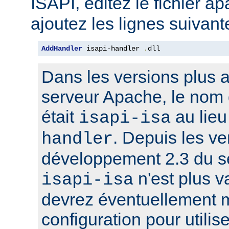
ISAPI, éditez le fichier a
ajoutez les lignes suivant
AddHandler
 isapi-handler 
.
dll
Dans les versions plus 
serveur Apache, le nom 
était
au lie
isapi-isa
. Depuis les ve
handler
développement 2.3 du s
n'est plus v
isapi-isa
devrez éventuellement m
configuration pour utilis