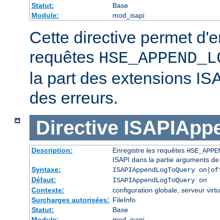
Statut:
Base
Module:
mod_isapi
Cette directive permet d'e
requêtes
HSE_APPEND_L
la part des extensions IS
des erreurs.
Directive
ISAPIApp
Description:
Enregistre les requêtes
HSE_APPE
ISAPI dans la partie arguments de
Syntaxe:
ISAPIAppendLogToQuery on|of
Défaut:
ISAPIAppendLogToQuery on
Contexte:
configuration globale, serveur virtu
Surcharges autorisées:
FileInfo
Statut:
Base
Module:
mod_isapi