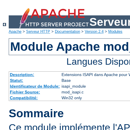
Serveu
Apache
>
Serveur HTTP
>
Documentation
>
Version 2.4
>
Modules
Module Apache mod
Langues Dispo
Description:
Extensions ISAPI dans Apache pour
Statut:
Base
Identificateur de Module:
isapi_module
Fichier Source:
mod_isapi.c
Compatibilité:
Win32 only
Sommaire
Ce module implémente l'AP