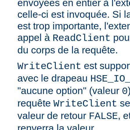
envoyées en entier à l'ex
celle-ci est invoquée. Si l
est trop importante, l'exte
appel à
pour
ReadClient
du corps de la requête.
est suppor
WriteClient
avec le drapeau
HSE_IO
"aucune option" (valeur
0
requête
se
WriteClient
valeur de retour
, e
FALSE
renverra la valeur