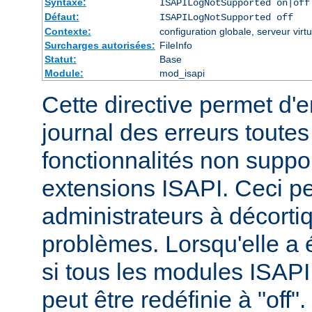
Syntaxe:
ISAPILogNotSupported on|off
Défaut:
ISAPILogNotSupported off
Contexte:
configuration globale, serveur virtu
Surcharges autorisées:
FileInfo
Statut:
Base
Module:
mod_isapi
Cette directive permet d'e
journal des erreurs tout
fonctionnalités non suppo
extensions ISAPI. Ceci pe
administrateurs à décortiq
problèmes. Lorsqu'elle a é
si tous les modules ISAPI 
peut être redéfinie à "off".