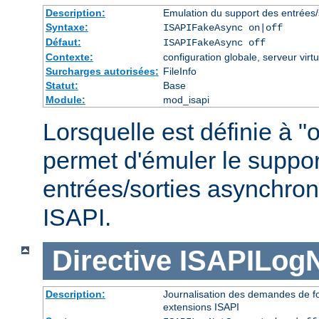
Description:
Emulation du support des entrées/
Syntaxe:
ISAPIFakeAsync on|off
Défaut:
ISAPIFakeAsync off
Contexte:
configuration globale, serveur virtu
Surcharges autorisées:
FileInfo
Statut:
Base
Module:
mod_isapi
Lorsquelle est définie à "o
permet d'émuler le suppor
entrées/sorties asynchron
ISAPI.
Directive
ISAPILog
Description:
Journalisation des demandes de fo
extensions ISAPI