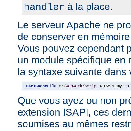
à la place.
handler
Le serveur Apache ne p
de conserver en mémoire
Vous pouvez cependant p
un module spécifique en m
la syntaxe suivante dans 
ISAPICacheFile
 c
:/
WebWork
/
Scripts
/
ISAPI
/
mytes
Que vous ayez ou non pr
extension ISAPI, ces dern
soumises au mêmes restri