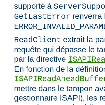
supporté à
ServerSupp
renverra 
GetLastError
ERROR_INVALID_PARAM
extrait la pa
ReadClient
requête qui dépasse le tam
par la directive
ISAPIRe
En fonction de la définitio
ISAPIReadAheadBuffe
mettre dans le tampon ava
gestionnaire ISAPI), les 