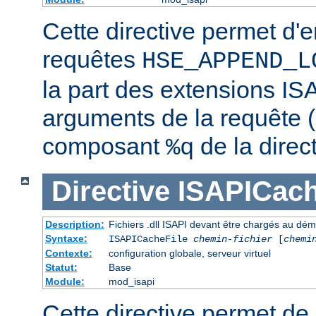
Cette directive permet d'e
requêtes
HSE_APPEND_L
la part des extensions ISA
arguments de la requête (
composant
de la direc
%q
Directive
ISAPICach
Description:
Fichiers .dll ISAPI devant être chargés au dé
Syntaxe:
ISAPICacheFile
chemin-fichier
[
chemi
Contexte:
configuration globale, serveur virtuel
Statut:
Base
Module:
mod_isapi
Cette directive permet de s