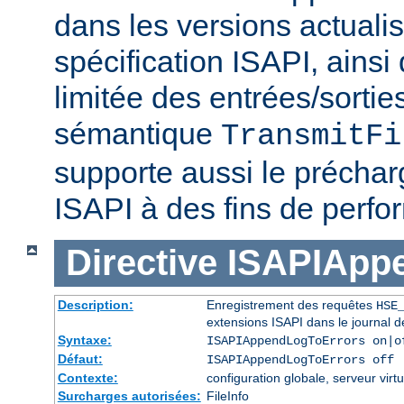
dans les versions actuali
spécification ISAPI, ainsi
limitée des entrées/sortie
sémantique
TransmitFi
supporte aussi le préchar
ISAPI à des fins de perf
Directive
ISAPIApp
Description:
Enregistrement des requêtes
HSE
extensions ISAPI dans le journal d
Syntaxe:
ISAPIAppendLogToErrors on|o
Défaut:
ISAPIAppendLogToErrors off
Contexte:
configuration globale, serveur virtu
Surcharges autorisées:
FileInfo