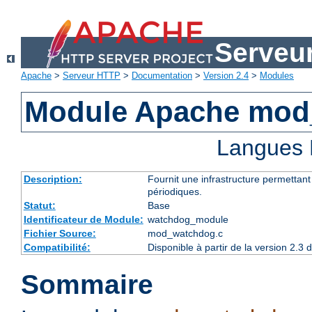
Serveu
Apache
>
Serveur HTTP
>
Documentation
>
Version 2.4
>
Modules
Module Apache mod
Langues 
Description:
Fournit une infrastructure permettan
périodiques.
Statut:
Base
Identificateur de Module:
watchdog_module
Fichier Source:
mod_watchdog.c
Compatibilité:
Disponible à partir de la version 2.
Sommaire